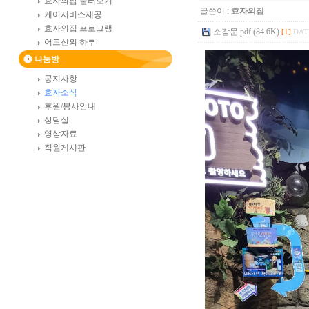
효자의집 둘러보기
글쓴이 :
효자의집
케어서비스제공
효자의집 프로그램
소감문.pdf (84.6K)
[1]
DATE
어르신의 하루
나눔방
공지사항
효자소식
후원/봉사안내
상담실
영상자료
직원게시판