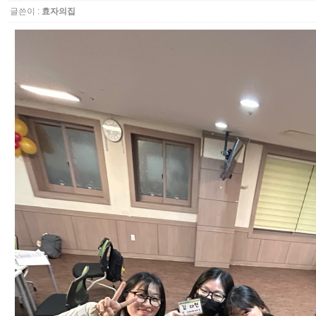
글쓴이 :
효자의집