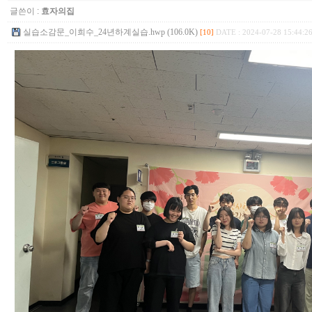
글쓴이 :
효자의집
실습소감문_이희수_24년하계실습.hwp (106.0K)
[10]
DATE : 2024-07-28 15:44:2