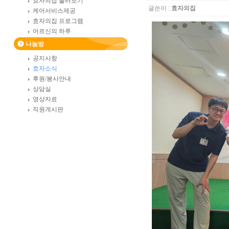
효자의집 둘러보기
글쓴이 :
효자의집
케어서비스제공
효자의집 프로그램
어르신의 하루
나눔방
공지사항
효자소식
후원/봉사안내
상담실
영상자료
직원게시판