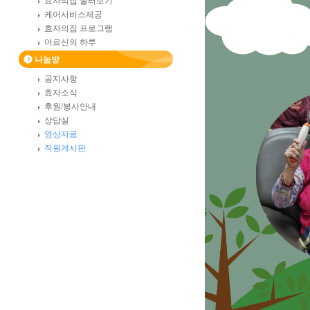
효자의집 둘러보기
케어서비스제공
효자의집 프로그램
어르신의 하루
나눔방
공지사항
효자소식
후원/봉사안내
상담실
영상자료
직원게시판